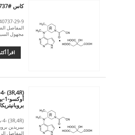
كاس #540737-29-9
المفاصل الصد
مجهول السبب 
اقرأ أكث
بروبانيتريك
المفاصل الرو