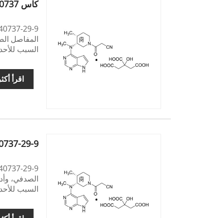
كاس 540737-29-9
المفاصل الصد
السبب للأحدا
اقرأ أكث
0737-29-9
الصدفي، وأدو
السبب للأحدا