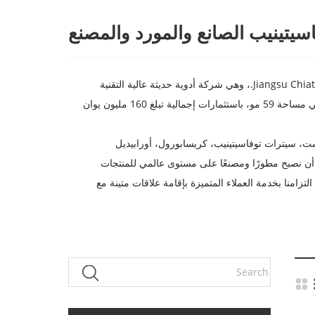
سيتينيب الصانع والمورد والمصنع
شركة Jiangsu Run'an Pharmaceutical Co., Ltd.، وهي شركة فرعية مملوكة بالكامل لشركة Jiangsu Chiatai Qingjiang Pharmaceutical Co., Ltd.، وهي شركة أدوية حديثة عالية التقنية
متخصصة في البحث والتطوير وإنتاج وبيع أدوية تنظيم الخصوبة وواجهات برمجة التطبيقات المتنوعة. بدأ بناء المشروع في نوفمبر 2018، ويغطي مساحة 59 مو، باستثمارات إجمالية تبلغ 160 مليون يوان
راتيمود، أبريميلاست، سيترات توفاسيتينيب، كريسابورول، أورابيديل
 أن نصبح مطورًا ومصنعًا على مستوى عالمي للمنتجات
لتزامنا بخدمة العملاء المتميزة بإقامة علاقات متينة مع