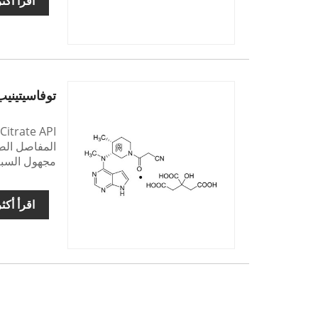
اقرأ أكث
توفاسيتيني
المفاصل الصد
مجهول السبب،
اقرأ أكث