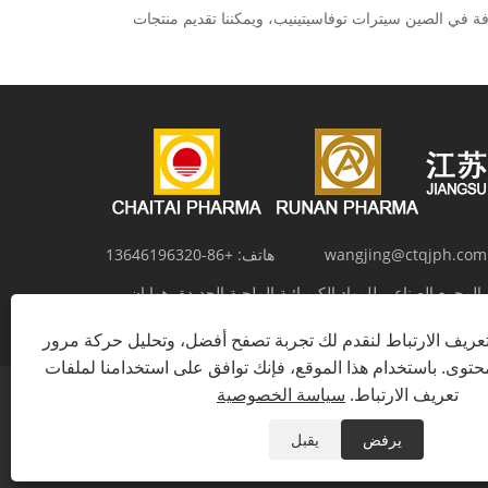
ن مصنعنا. Run'an Pharmaceutical هي شركة مصنعة وموردة محترفة في الصين سيترات توفاسيتينيب، ويمكننا تقديم منتجات
wangjing@ctqjph.com
هاتف:
+86-13646196320
ما، المجمع الصناعي للمواد الكيميائية الملحية الجديدة، هوايان،
ريف الارتباط لنقدم لك تجربة تصفح أفضل، وتحليل حركة مرور
توى. باستخدام هذا الموقع، فإنك توافق على استخدامنا لملفات
تعريف الارتباط.
سياسة الخصوصية
يرفض
يقبل