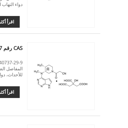
دواء التهاب 
اقرأ أكث
CAS رقم 540737-29-9
المفاصل الصد
للأحداث، دوا
اقرأ أكث