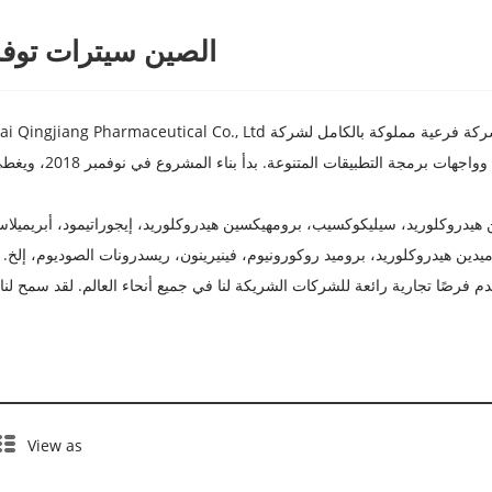
الصين سيترات توفا
الصيدلانية الفعالة الرئيسية (API): جيمسيتابين هيدروكلوريد، سيليكوكسيب، برومهيكسين هيدروكلوريد، إيجو
دين هيدروكلوريد، بروميد روكورونيوم، فينيرينون، ريسدرونات الصوديوم، إلخ.
م فرصًا تجارية رائعة للشركات الشريكة لنا في جميع أنحاء العالم. لقد سمح لنا ا
View as