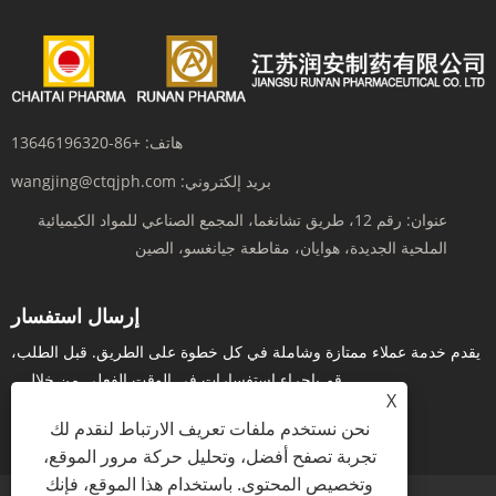
هاتف:
+86-13646196320
بريد إلكتروني:
wangjing@ctqjph.com
عنوان:
رقم 12، طريق تشانغما، المجمع الصناعي للمواد الكيميائية
الملحية الجديدة، هوايان، مقاطعة جيانغسو، الصين
إرسال استفسار
يقدم خدمة عملاء ممتازة وشاملة في كل خطوة على الطريق. قبل الطلب،
قم بإجراء استفسارات في الوقت الفعلي من خلال...
X
استفسر الآن
نحن نستخدم ملفات تعريف الارتباط لنقدم لك
تجربة تصفح أفضل، وتحليل حركة مرور الموقع،
وتخصيص المحتوى. باستخدام هذا الموقع، فإنك