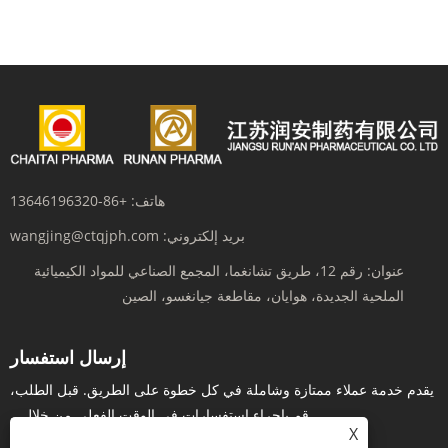
هاتف:
+86-13646196320
بريد إلكتروني:
wangjing@ctqjph.com
عنوان:
رقم 12، طريق تشانغما، المجمع الصناعي للمواد الكيميائية
الملحية الجديدة، هوايان، مقاطعة جيانغسو، الصين
إرسال استفسار
يقدم خدمة عملاء ممتازة وشاملة في كل خطوة على الطريق. قبل الطلب،
قم بإجراء استفسارات في الوقت الفعلي من خلال...
X