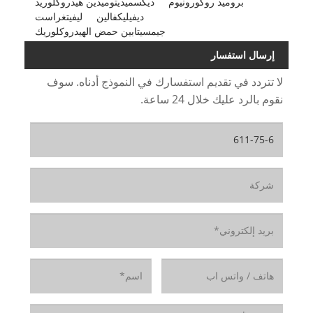
بروميد روكورونيوم
ديكسميديتوميدين هيدروكلوريد
ديفيليكفالين
ليفيتغراست
جيمسيتابين حمض الهيدروكلوريك
إرسال استفسار
لا تتردد في تقديم استفسارك في النموذج أدناه. سوف
نقوم بالرد عليك خلال 24 ساعة.