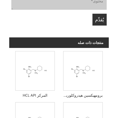
منتجات ذات صله
برومهيكسين هيدروكلوريد API
المركز HCL API