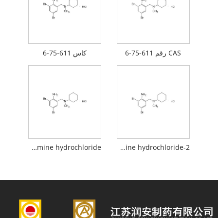
CAS رقم 611-75-6
كاس 611-75-6
N- (2-Amino-3،5-Dibromobenzyl) -N-methylcyclohexylamine hydrochloride
2-amino-3،5-dibromo-n-cyclohexyl-n-methylbenzylamine hydrochloride