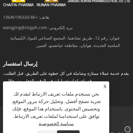
هاتف:
+86-13646196320
بريد إلكتروني:
wangjing@ctqjph.com
عنوان:
رقم 12، طريق تشانغما، المجمع الصناعي للمواد الكيميائية
الملحية الجديدة، هوايان، مقاطعة جيانغسو، الصين
إرسال استفسار
يقدم خدمة عملاء ممتازة وشاملة في كل خطوة على الطريق. قبل الطلب،
قم بإجراء استفسارات في الوقت الفعلي من خلال...
X
نحن نستخدم ملفات تعريف الارتباط لنقدم لك
استفسر الآن
تجربة تصفح أفضل، وتحليل حركة مرور الموقع،
وتخصيص المحتوى. باستخدام هذا الموقع، فإنك
توافق على استخدامنا لملفات تعريف الارتباط.
Links
Sitemap
RSS
XML
سياسة الخصوصية
سياسة الخصوصية