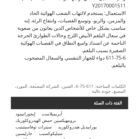
Y20170001511
الاستعمال: يستخدم لالتهاب الشعب الهوائية الحاد
والمزمن، والربو، وتوسع القصبات، وانتفاخ الرئة. إنه
مناسب بشكل خاص للأشخاص الذين يعانون من صعوبة
في سعال البلغم الأبيض اللزج وحالات الطوارئ الحرجة
الناجمة عن انسداد واسع النطاق في القصبات الهوائية
الصغيرة بسبب البلغم.
611-75-6 دواء للجهاز التنفسي والسعال المصحوب
بالبلغم.
الكلمات الساخنة: 611-75-6، الصين، الشركة المصنعة، المورد،
المصنع، جودة عالية
الفئة ذات الصلة
أبريميلاست
إيجوراتيمود
برومهيكسين حمض الهيدروكلوريك
يورابيديل هيدروكلوريد
سيترات توفاسيتينيب
سيليكوكسيب
جارليسين