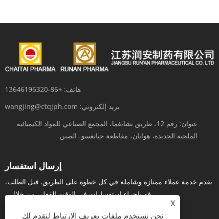
هاتف:
+86-13646196320
بريد إلكتروني:
wangjing@ctqjph.com
عنوان:
رقم 12، طريق تشانغما، المجمع الصناعي للمواد الكيميائية
الملحية الجديدة، هوايان، مقاطعة جيانغسو، الصين
إرسال استفسار
يقدم خدمة عملاء ممتازة وشاملة في كل خطوة على الطريق. قبل الطلب،
قم بإجراء استفسارات في الوقت الفعلي من خلال...
X
نحن نستخدم ملفات تعريف الارتباط لنقدم لك
استفسر الآن