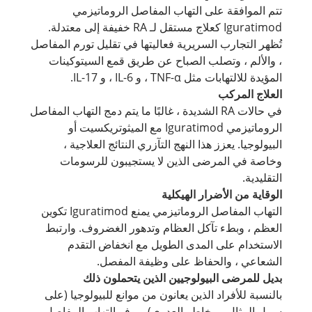
تتم الموافقة على التهاب المفاصل الروماتيزمي
Iguratimod كعلاج مستقل لـ RA خفيفة إلى معتدلة.
تُظهر التجارب السريرية فعاليتها في تقليل تورم المفاصل
، والألم ، وتصلب الصباح عن طريق قمع السيتوكينات
المؤيدة للالتهابات مثل TNF-α ، و IL-6 ، و IL-17.
العلاج المركب
في حالات RA الشديدة ، غالبًا ما يتم دمج التهاب المفاصل
الروماتيزمي Iguratimod مع الميثوتريكسيت أو
البيولوجيا. يعزز هذا النهج التآزري النتائج العلاجية ،
وخاصة في المرضى الذين لا يستجيبون للرسومات
التقليدية.
الوقاية من الأضرار الهيكلية
التهاب المفاصل الروماتيزمي يمنع Iguratimod تكوين
العظم ، وبطء تآكل العظام وتدهور الغضروف. وارتبط
الاستخدام على المدى الطويل مع انخفاض التقدم
الشعاعي ، والحفاظ على وظيفة المفصل.
بديل للمرضى البيولوجيين الذين يتحملون ذلك
بالنسبة للأفراد الذين يعانون من موانع للبيولوجيا (على
سبيل المثال ، مخاطر العدوى) ، يوفر التهاب المفاصل