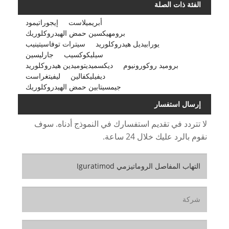
الفئة ذات الصلة
أبريميلاست
إيجوراتيمود
برومهيكسين حمض الهيدروكلوريك
يورابيديل هيدروكلوريد
سيترات توفاسيتينيب
سيليكوكسيب
جارليسين
بروميد روكورونيوم
ديكسميديتوميدين هيدروكلوريد
ديفيليكفالين
ليفيتغراست
جيمسيتابين حمض الهيدروكلوريك
إرسال استفسار
لا تتردد في تقديم استفسارك في النموذج أدناه. سوف
نقوم بالرد عليك خلال 24 ساعة.