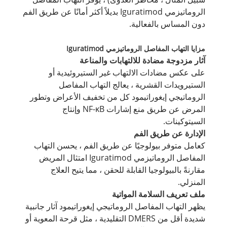
الروماتيزمي Iguratimod بديلاً أكثر أمانًا عن طريق الفم
دون المساس بالفعالية.
مزايا التهاب المفاصل الروماتيزمي Iguratimod
آثار مزدوجة مضادة للالتهابات والمناعة
على عكس مضادات الالتهاب غير الستيروئيدية أو
الستيرويدات القشرية ، يعالج التهاب المفاصل
الروماتيجي إيغوراتيمود كل من تخفيف الأعراض وتطور
المرض عن طريق منع إشارات NF-κB وإنتاج
السيتوكينات.
الإدارة عن طريق الفم
كعامل متوفر بيولوجيًا عن طريق الفم ، يحسن التهاب
المفاصل الروماتيزمي Iguratimod امتثال المريض
مقارنةً بالبيولوجيا القابلة للحقن ، مما يتيح العلاج
المنزلي.
ملف تعريف السلامة المواتية
يظهر التهاب المفاصل الروماتيجي إيغوراتيمود آثار جانبية
شديدة أقل من DMERS التقليدية ، مثل قرحة المعوية أو