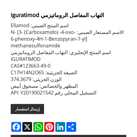
التهاب المفاصل الروماتيزمي Iguratimod
اسم المنتج الصيني: Ellamod
الاسم المستعار الصيني: N- [3- (Carboxamido) -4-oxo-
6-phenoxy-4H-1-Benzopyran-7-yl]
methanesulfonamide
اسم المنتج الإنجليزي: التهاب المفاصل الروماتيزمي
IGURATIMOD
CAS#123663-49-0
الصيغة الجزيئية: C17H14N2O6S
الوزن الجزيئي: 374.3679
المظهر والخصائص: مسحوق أبيض
التسجيل المحلي رقم API: Y20190021542
إرسال استفسار
Facebook
WhatsApp
X
Pinterest
LinkedIn
Share