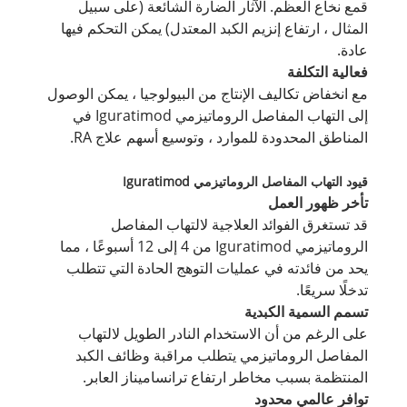
قمع نخاع العظم. الآثار الضارة الشائعة (على سبيل
المثال ، ارتفاع إنزيم الكبد المعتدل) يمكن التحكم فيها
عادة.
فعالية التكلفة
مع انخفاض تكاليف الإنتاج من البيولوجيا ، يمكن الوصول
إلى التهاب المفاصل الروماتيزمي Iguratimod في
المناطق المحدودة للموارد ، وتوسيع أسهم علاج RA.
قيود التهاب المفاصل الروماتيزمي Iguratimod
تأخر ظهور العمل
قد تستغرق الفوائد العلاجية لالتهاب المفاصل
الروماتيزمي Iguratimod من 4 إلى 12 أسبوعًا ، مما
يحد من فائدته في عمليات التوهج الحادة التي تتطلب
تدخلًا سريعًا.
تسمم السمية الكبدية
على الرغم من أن الاستخدام النادر الطويل لالتهاب
المفاصل الروماتيزمي يتطلب مراقبة وظائف الكبد
المنتظمة بسبب مخاطر ارتفاع ترانساميناز العابر.
توافر عالمي محدود