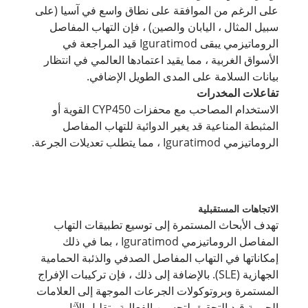
على الرغم من الموافقة على نطاق واسع في آسيا (على
سبيل المثال ، اليابان والصين) ، فإن التهاب المفاصل
الروماتيزمي يبقى Iguratimod قيد المراجعة في
الأسواق الغربية ، مما يقيد اعتمادها العالمي في انتظار
بيانات السلامة على المدى الطويل الإضافي.
تفاعلات المخدرات
الاستخدام المصاحب مع محفزات CYP450 القوية أو
المثبطة المناعية قد يغير الدوائية للتهاب المفاصل
الروماتيزمي Iguratimod ، مما يتطلب تعديلات الجرعة.
الاتجاهات المستقبلية
تهدف الأبحاث المستمرة إلى توسيع تطبيقات التهاب
المفاصل الروماتيزمي Iguratimod ، بما في ذلك
إمكاناتها في التهاب المفاصل الصدفي والذئبة الحمامية
الجهازية (SLE). بالإضافة إلى ذلك ، فإن تركيبات الإفراج
المستمرة وبروتوكولات الجرعات الموجهة إلى العلامات
الحيوية قيد التحقيق لتحسين الفعالية وتقليل الآثار