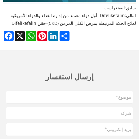
سابق:
ليفيتغراست
التالي:
Difelikefalin- أول دواء معتمد من إدارة الغذاء والدواء الأمريكية
لعلاج الحكة المرتبطة بمرض الكلى المزمن (CKD)-حقن Difelikefalin
cebook
WhatsApp
X
Pinterest
LinkedIn
Share
إرسال استفسار