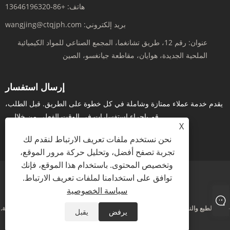
هاتف:
+86-13646196320
بريد إلكتروني:
wangjing@ctqjph.com
عنوان:
رقم 12، طريق تشانغما، المجمع الصناعي للمواد الكيميائية
الملحية الجديدة، هوايان، مقاطعة جيانغسو، الصين
إرسال استفسار
يقدم خدمة عملاء ممتازة وشاملة في كل خطوة على الطريق. قبل الطلب،
قم بإجراء استفسارات في الوقت الفعلي من خلال...
X
استفسر الآن
نحن نستخدم ملفات تعريف الارتباط لنقدم لك
تجربة تصفح أفضل، وتحليل حركة مرور الموقع،
وتخصيص المحتوى. باستخدام هذا الموقع، فإنك
توافق على استخدامنا لملفات تعريف الارتباط.
Links
Sitemap
RSS
XML
سياسة الخصوصية
سياسة الخصوصية
حقوق الطبع والنشر © 2024 شركة جيانغسو رونان للأدوية المحدودة. جميع الحقوق محفوظة.
يرفض
يقبل