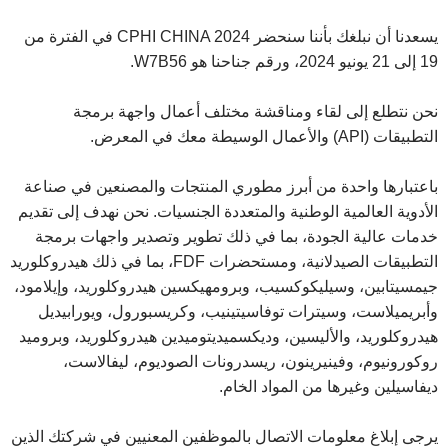
يسعدنا أن نبلغك بأننا سنحضر CPHI CHINA 2024 في الفترة من
19 إلى 21 يونيو 2024، ورقم جناحنا هو W7B56.
نحن نتطلع إلى لقاء ومناقشة مختلف أعمال واجهة برمجة
التطبيقات (API) والأعمال الوسيطة معك في المعرض.
باعتبارها واحدة من أبرز مطوري المنتجات والمصنعين في صناعة
الأدوية العالمية الوطنية والمتعددة الجنسيات. نحن نهدف إلى تقديم
خدمات عالية الجودة، بما في ذلك تطوير وتصدير واجهات برمجة
التطبيقات الصيدلانية، ومستحضرات FDF، بما في ذلك هيدروكلوريد
جيمسيتابين، وسيليكوكسيب، وبرومهيكسين هيدروكلوريد، وإيلامود،
وأبريميلاست، وسيترات توفاسيتينيب، وكريسبورول، ويورابيديل
هيدروكلوريد، والأليسين، وديكسميديتوميدين هيدروكلوريد، وبروميد
روكورونيوم، وفينيرينون، ريسدرونات الصوديوم، ليفالاست،
ديفاسيلين وغيرها من المواد الخام.
يرجى إبلاغ معلومات الاتصال بالموظفين المعنيين في شركتك الذين