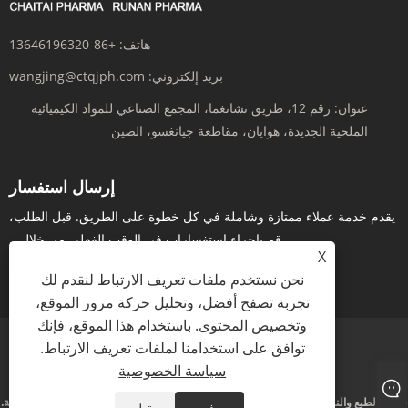
هاتف:
+86-13646196320
بريد إلكتروني:
wangjing@ctqjph.com
عنوان:
رقم 12، طريق تشانغما، المجمع الصناعي للمواد الكيميائية
الملحية الجديدة، هوايان، مقاطعة جيانغسو، الصين
إرسال استفسار
يقدم خدمة عملاء ممتازة وشاملة في كل خطوة على الطريق. قبل الطلب،
قم بإجراء استفسارات في الوقت الفعلي من خلال...
X
نحن نستخدم ملفات تعريف الارتباط لنقدم لك
استفسر الآن
تجربة تصفح أفضل، وتحليل حركة مرور الموقع،
وتخصيص المحتوى. باستخدام هذا الموقع، فإنك
توافق على استخدامنا لملفات تعريف الارتباط.
Links
Sitemap
RSS
XML
سياسة الخصوصية
سياسة الخصوصية
حقوق الطبع والنشر © 2024 شركة جيانغسو رونان للأدوية المحدودة. جميع الحقوق محفوظة.