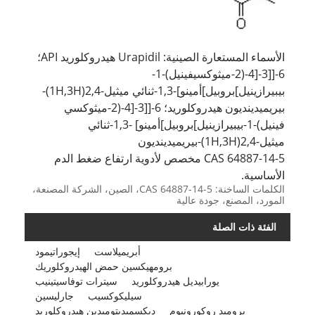
الأسماء المستعارة الصينية: Urapidil هيدروكلوريد API؛
6-[[3-[4-(2-ميثوكسيفينيل)-1-
بيبيرازينيل]بروبيل]أمينو]-1,3-ثنائي ميثيل-2,4(1H,3H)-
بيريميدينديون هيدروكلوريد؛ 6-[[3-[4-(2-ميثوكسي
فينيل)-1-بيبيرازينيل]بروبيل]أمينو] -1,3-ثنائي
ميثيل-2,4(1H,3H)-بيريميدينديون
CAS 64887-14-5 مخصص لأدوية ارتفاع ضغط الدم
الأساسية.
الكلمات الساخنة: CAS 64887-14-5، الصين، الشركة المصنعة،
المورد، المصنع، جودة عالية
الفئة ذات الصلة
أبريميلاست
إيجوراتيمود
برومهيكسين حمض الهيدروكلوريك
يورابيديل هيدروكلوريد
سيترات توفاسيتينيب
سيليكوكسيب
جارليسين
بروميد روكورونيوم
ديكسميديتوميدين هيدروكلوريد