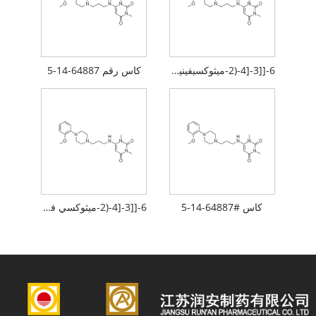
6-[[3-[4-(2-ميثوكسيفينيل)-1-بيبيرازينيل]بروبيل]أمينو] -1,3-ثنائي ميثيل-2,4(1H,3H)-بيريميدينديون هيدروكلوريد
كاس رقم 64887-14-5
كاس #64887-14-5
6-[[3-[4-(2-ميثوكسي فينيل)-1-بيبيرازينيل]بروبيل]أمينو] -1,3-ثنائي ميثيل-2,4(1H,3H)-بيريميدينديون