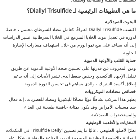
ما هي التطبيقات الرئيسية لـ Diallyl Trisulfide؟
البحوث الصيدلانية
اكتسب Diallyl Trisulfide اعترافًا كعامل مضاد للسرطان محتمل ، خاصةً
لدوره في تعديل موت الخلايا المبرمج في الخلايا السرطانية. تشير الدراسات
إلى أنه يساعد على منع نمو الورم من خلال استهداف مسارات الإشارة
الخلوية.
حماية القلب والأوعية الدموية
ومن المعروف عن قدرتها على تحسين صحة الأوعية الدموية عن طريق
تقليل الإجهاد التأكسدي وخفض ضغط الدم. تشير الأبحاث إلى أنه يدعم
إطلاق أكسيد النيتريك ، والذي يساهم في تحسين الدورة الدموية.
خصائص مضادات الميكروبات
يظهر هذا المركب نشاطًا قويًا مضادًا للبكتيريا ومضاد للفطريات. إنه فعال
ضد مسببات الأمراض وقد يكون بمثابة حافظة طبيعية في الغذاء
والمستحضرات الصيدلانية.
المغذيات والأطعمة الوظيفية
نظرًا لأصلها الطبيعي ، غالبًا ما يتم تضمين Trisulfide Deilyl في المكملات
الغذائية والأطعمة الوظيفية المصممة لتعزيز المناعة والرفاهية بشكل عام.