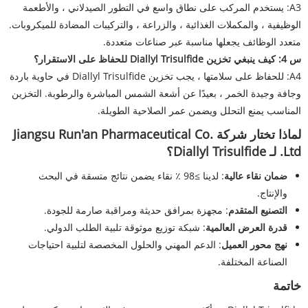
A3: يستخدم المركب على نطاق واسع في التطور الصيدلاني ، والأطعمة
الوظيفية ، والمكملات الغذائية ، والزراعة ، والتركيبات المضادة للميكروبات.
متعدد الوظائف يجعلها مناسبة عبر صناعات متعددة.
س 4: كيف ينبغي تخزين Diallyl Trisulfide للحفاظ على الاستقرار؟
A4: للحفاظ على سلامتها ، يجب تخزين Diallyl Trisulfide في حاوية باردة
وجافة وجيدة الخمر ، بعيدًا عن أشعة الشمس المباشرة والرطوبة. التخزين
المناسب يمنع التحلل ويضمن عمر الصلاحية الطويلة.
لماذا تختار شركة Jiangsu Run'an Pharmaceutical Co.
Ltd. لـ Diallyl Trisulfide؟
ضمان نقاء عالية
: لدينا ≥98 ٪ نقاء يضمن نتائج متسقة في البحث
والإنتاج.
التصنيع المتقدم
: مجهزة بمرافق حديثة ومراقبة صارمة للجودة.
قدرة العرض العالمية
: شبكة توزيع موثوقة تلبية الطلب الدولي.
نهج محور العميل
: الدعم المهني والحلول المخصصة لتلبية احتياجات
الصناعة المختلفة.
خاتمة