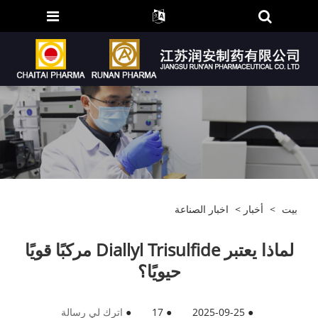
بيت
>
أخبار
>
اخبار الصناعة
لماذا يعتبر Diallyl Trisulfide مركبًا قويًا
حيويًا؟
●
2025-09-25
●
17
●
اترك لي رسالة