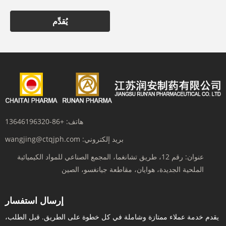
يُقدِّم
هاتف:
+86-13646196320
بريد إلكتروني:
wangjing@ctqjph.com
عنوان:
رقم 12، طريق تشانغما، المجمع الصناعي للمواد الكيميائية
الملحية الجديدة، هوايان، مقاطعة جيانغسو، الصين
إرسال استفسار
يقدم خدمة عملاء ممتازة وشاملة في كل خطوة على الطريق. قبل الطلب،