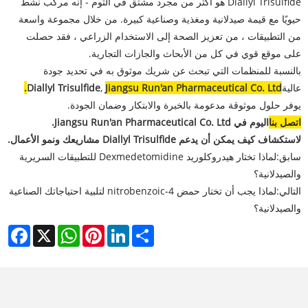
Diallyl Trisulfide هو أكثر من مجرد مشتق في الثوم - إنه مركب نشط
حيويًا مع قيمة صيدلانية ومغذية وصناعية كبيرة. من خلال مجموعة واسعة
من التطبيقات ، من تعزيز الصحة إلى الاستخدام الزراعي ، فقد حصلت
على موقع قوي في كل من الأبحاث والجازات التجارية.
بالنسبة للمنظمات التي تبحث عن شريك موثوق به في تحديد جودة
عالية
Jiangsu Run'an Pharmaceutical Co. Ltd.
,
Diallyl Trisulfide
يوفر حلول موثوقة مدعومة بالخبرة والابتكار وضمان الجودة.
اتصل بنا
اليوم في Jiangsu Run'an Pharmaceutical Co. Ltd.
لاستكشاف كيف يمكن أن يدعم Diallyl Trisulfide مشاريعك ونمو الأعمال.
سابق:
لماذا تختار هيدروكلوريد Dexmedetomidine للتطبيقات السريرية
والصيدلانية؟
التالي:
لماذا يجب أن تختار حمض 4-nitrobenzoic لتلبية احتياجاتك الصناعية
والصيدلانية؟
cebook
WhatsApp
X
Pinterest
LinkedIn
Share