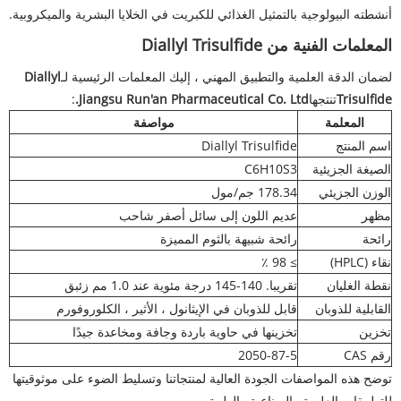
أنشطته البيولوجية بالتمثيل الغذائي للكبريت في الخلايا البشرية والميكروبية.
المعلمات الفنية من Diallyl Trisulfide
لضمان الدقة العلمية والتطبيق المهني ، إليك المعلمات الرئيسية لـ
Diallyl
Trisulfide
تنتجها
Jiangsu Run'an Pharmaceutical Co. Ltd.
:
المعلمة
مواصفة
اسم المنتج
Diallyl Trisulfide
الصيغة الجزيئية
C6H10S3
الوزن الجزيئي
178.34 جم/مول
مظهر
عديم اللون إلى سائل أصفر شاحب
رائحة
رائحة شبيهة بالثوم المميزة
نقاء (HPLC)
≥ 98 ٪
نقطة الغليان
تقريبا. 140-145 درجة مئوية عند 1.0 مم زئبق
القابلية للذوبان
قابل للذوبان في الإيثانول ، الأثير ، الكلوروفورم
تخزين
تخزينها في حاوية باردة وجافة ومخاعدة جيدًا
رقم CAS
2050-87-5
توضح هذه المواصفات الجودة العالية لمنتجاتنا وتسليط الضوء على موثوقيتها
للتطبيقات العلمية والصناعية والطبية.