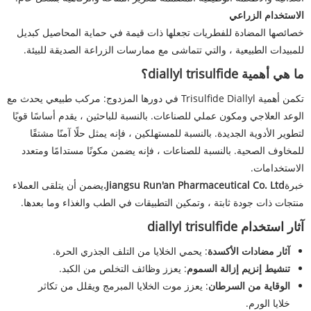
الاستخدام الزراعي
خصائصها المضادة للفطريات تجعلها ذات قيمة في حماية المحاصيل كبديل
للمبيدات الطبيعية ، والتي تتماشى مع ممارسات الزراعة الصديقة للبيئة.
ما هي أهمية diallyl trisulfide؟
تكمن أهمية Trisulfide Diallyl في دورها المزدوج: مركب طبيعي يحدث مع
الوعد العلاجي ومكون عملي للصناعات. بالنسبة للباحثين ، يقدم أساسًا قويًا
لتطوير الأدوية الجديدة. بالنسبة للمستهلكين ، فإنه يمثل حلًا آمنًا مشتقًا
للمخاوف الصحية. بالنسبة للصناعات ، فإنه يضمن مكونًا مستدامًا ومتعدد
الاستخدامات.
خبرة
Jiangsu Run'an Pharmaceutical Co. Ltd.
يضمن أن يتلقى العملاء
منتجات ذات جودة ثابتة ، وتمكين التطبيقات في الطب والغذاء وما بعدها.
آثار استخدام diallyl trisulfide
آثار مضادات الأكسدة
: يحمي الخلايا من التلف الجذري الحرة.
تنشيط إنزيم إزالة السموم
: يعزز وظائف التخلص من الكبد.
الوقاية من السرطان
: يعزز موت الخلايا المبرمج ويقلل من تكاثر
خلايا الورم.