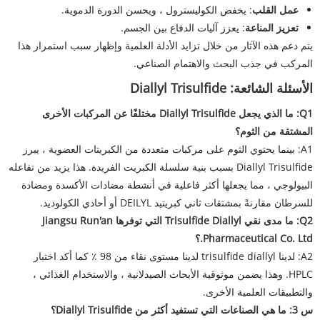
عمل القلب
: يخفض الكوليسترول ، ويحسن الدورة الدموية.
تعزيز المناعة
: يعزز آليات الدفاع بين الجسم.
يتم دعم هذه الآثار من خلال تزايد الأدلة العلمية وإظهار سبب استمرار هذا
المركب في جذب البحث والاهتمام الصناعي.
الأسئلة الشائعة: Diallyl Trisulfide
Q1: ما الذي يجعل Diallyl Trisulfide مختلفًا عن المركبات الأخرى
المشتقة من الثوم؟
A1: بينما يحتوي الثوم على مركبات متعددة من الكبريتات العضوية ، يبرز
Diallyl Trisulfide بسبب بنية سلسلة الكبريت الفريدة. هذا يزيد من تفاعله
البيولوجي ، مما يجعلها أكثر فاعلية في أنشطة مضادات الأكسدة ومضادة
للسرطان مقارنةً بمشتقات ثاني كبريتيد DEILYL أو أحادي الكولوديد.
Q2: ما مدى نقي Trisulfide Diallyl التي توفرها Jiangsu Run'an
Pharmaceutical Co. Ltd.؟
A2: لدينا trisulfide diallyl لدينا مستوى نقاء من 98 ٪ كما أكد اختبار
HPLC. وهذا يضمن موثوقية الأبحاث الصيدلانية ، والاستخدام الغذائي ،
والتطبيقات العلمية الأخرى.
س 3: ما هي الصناعات التي تستفيد أكثر من Diallyl Trisulfide؟